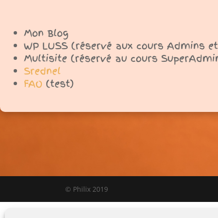
Mon Blog
WP LUSS (réservé aux cours Admins et
Multisite (réservé au cours SuperAdmi
Srednel
FAO
(test)
© Philix 2019